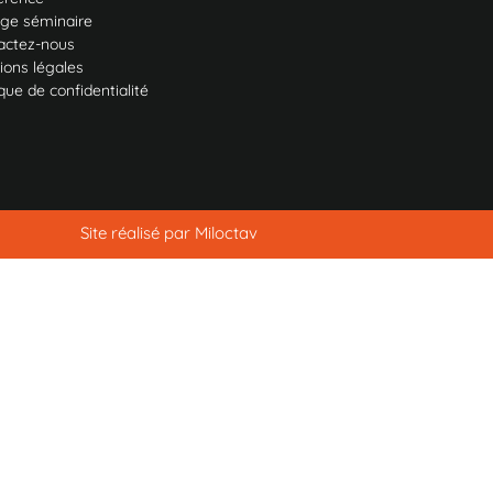
ge séminaire
actez-nous
ions légales
ique de confidentialité
Site réalisé par
Miloctav