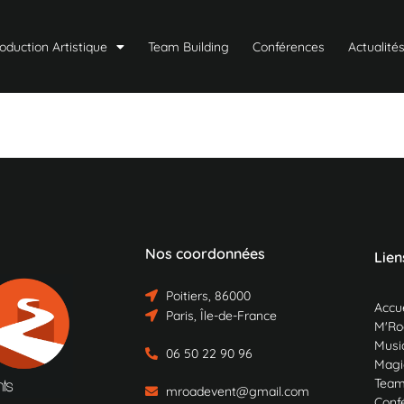
oduction Artistique
Team Building
Conférences
Actualité
Nos coordonnées
Lien
Poitiers, 86000
Accue
Paris, Île-de-France
M'Ro
Musiq
06 50 22 90 96
Magi
Team
mroadevent@gmail.com
Conf