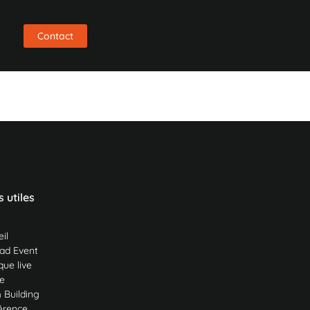
s
Contact
s utiles
il
ad Event
ue live
e
 Building
érence