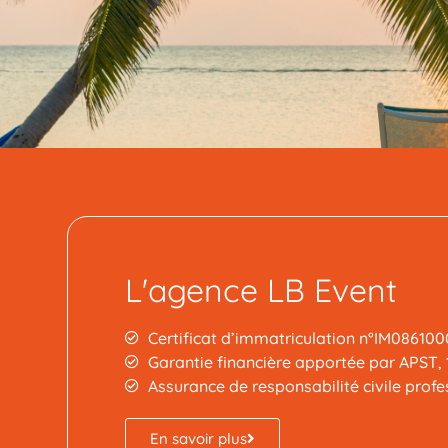
L'agence LB Event
Certificat d’immatriculation n°IM086100
Garantie financière apportée par APST, 
Assurance de responsabilité civile prof
En savoir plus