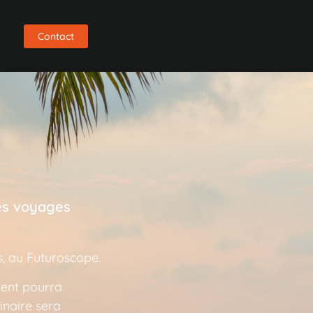
s
Contact
des voyages
s, au Futuroscope.
vent pourra
inaire sera