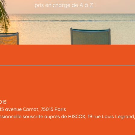
pris en charge de A à Z !
015
15 avenue Carnot, 75015 Paris
essionnelle souscrite auprès de HISCOX, 19 rue Louis Legrand