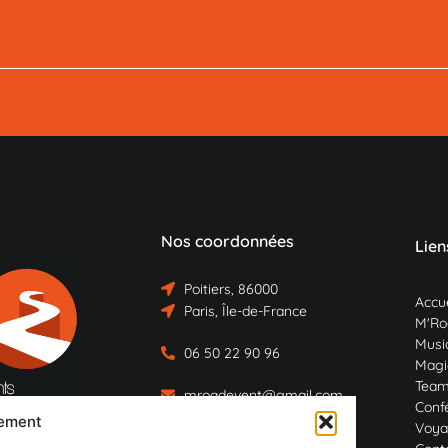
Nos coordonnées
Lien
Poitiers, 86000
Accue
Paris, Île-de-France
M'Ro
Musiq
06 50 22 90 96
Magi
Team
mroadevent@gmail.com
Conf
tement
Voya
M’Road Music