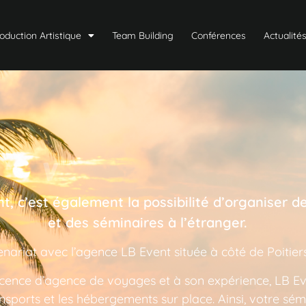
oduction Artistique
Team Building
Conférences
Actualité
g
e
o
V
y
a
t, c’est également la possibilité d’organiser 
et des séminaires à l’étranger.
nariat avec l’
agence LB Event
située à côté de Poitier
icence d’agence de voyages et à son expérience, LB E
ansports et les hébergements sur place. Ainsi, votre sém