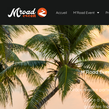
Accueil
M’Road Event
Pr
M’Road Even
Grâce à notre parte
Grâce à sa l
gérer les tr