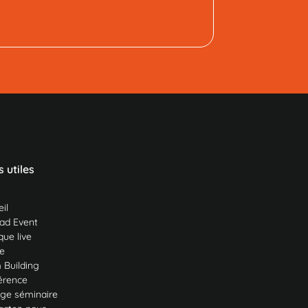
s utiles
il
ad Event
ue live
e
 Building
érence
ge séminaire