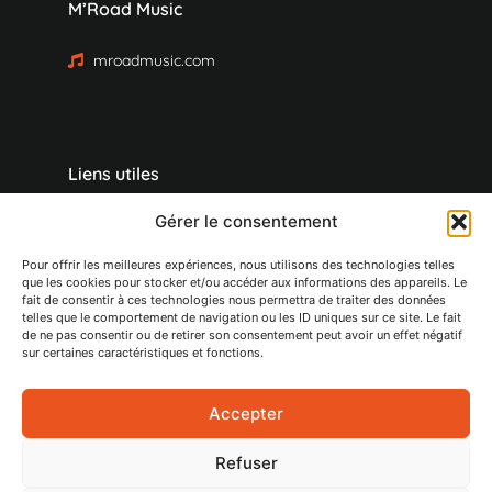
M’Road Music
mroadmusic.com
Liens utiles
Gérer le consentement
Accueil
M'Road Event
Pour offrir les meilleures expériences, nous utilisons des technologies telles
Musique live
que les cookies pour stocker et/ou accéder aux informations des appareils. Le
fait de consentir à ces technologies nous permettra de traiter des données
Magie
telles que le comportement de navigation ou les ID uniques sur ce site. Le fait
Team Building
de ne pas consentir ou de retirer son consentement peut avoir un effet négatif
Conférence
sur certaines caractéristiques et fonctions.
Voyage séminaire
Contactez-nous
Accepter
Mentions légales
Politique de confidentialité
Refuser